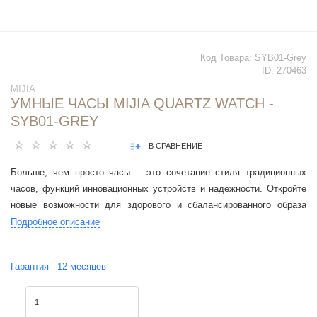
Код Товара:
SYB01-Grey
ID:
270463
MIJIA
УМНЫЕ ЧАСЫ MIJIA QUARTZ WATCH -
SYB01-GREY
В СРАВНЕНИЕ
Больше, чем просто часы – это сочетание стиля традиционных
часов, функций инновационных устройств и надежности. Откройте
новые возможности для здорового и сбалансированного образа
жизни.
Подробное описание
Гарантия -
12
месяцев