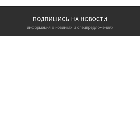
ПОДПИШИСЬ НА НОВОСТИ
информация о новинках и спецпредложениях
КАТАЛОГ
⠀
Кресла компьютерные
Пылесосы
Кронштейны для монитора
Чемоданы
Кронштейны для телевизора
Мультиварки
Кронштейн для микрофонов
Аквариумы
Кулеры для телефонов
Телескопы