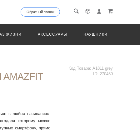
Обратный звонок
АЗ ЖИЗНИ
АКСЕССУАРЫ
НАУШНИКИ
ТРАНС
Код Товара:
A1811 grey
 AMAZFIT
ID:
270459
ньон в любых начинаниях.
агодаря которому можно
тупных смартфону, прямо
гое.