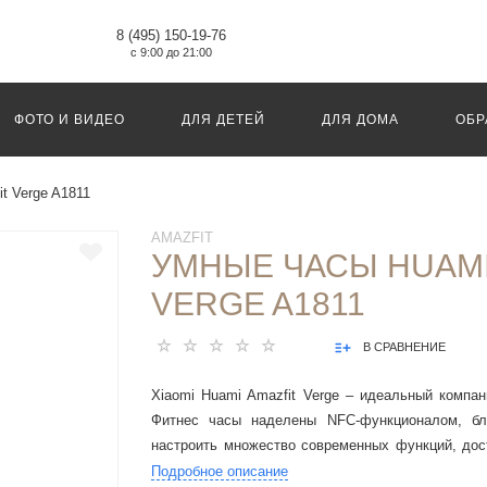
8 (495) 150-19-76
с 9:00 до 21:00
ФОТО И ВИДЕО
ДЛЯ ДЕТЕЙ
ДЛЯ ДОМА
ОБР
t Verge A1811
AMAZFIT
УМНЫЕ ЧАСЫ HUAMI
VERGE A1811
В СРАВНЕНИЕ
Xiaomi Huami Amazfit Verge – идеальный компа
Фитнес часы наделены NFC-функционалом, бл
настроить множество современных функций, дос
в часах: оплата, транспортные карты и многое дру
Подробное описание