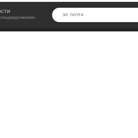
ОСТИ
 спецпредложениях
КАТАЛОГ
⠀
Кресла компьютерные
Пылесосы
Кронштейны для монитора
Чемоданы
Кронштейны для телевизора
Мультиварки
Кронштейн для микрофонов
Аквариумы
Кулеры для телефонов
Телескопы