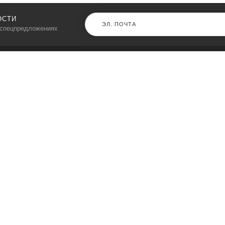
ОСТИ
 спецпредложениях
КАТАЛОГ
⠀
Кресла компьютерные
Пылесосы
Кронштейны для монитора
Чемоданы
Кронштейны для телевизора
Мультиварки
Кронштейн для микрофонов
Аквариумы
Кулеры для телефонов
Телескопы