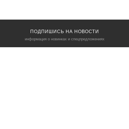
ПОДПИШИСЬ НА НОВОСТИ
информация о новинках и спецпредложениях
КАТАЛОГ
⠀
Кресла компьютерные
Пылесосы
Кронштейны для монитора
Чемоданы
Кронштейны для телевизора
Мультиварки