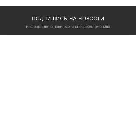
ПОДПИШИСЬ НА НОВОСТИ
информация о новинках и спецпредложениях
КАТАЛОГ
⠀
Кресла компьютерные
Пылесосы
Кронштейны для монитора
Чемоданы
Кронштейны для телевизора
Мультиварки
Кронштейн для микрофонов
Аквариумы
Кулеры для телефонов
Телескопы