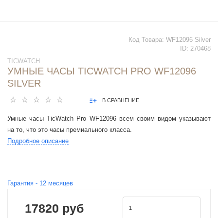
Код Товара:
WF12096 Silver
ID:
270468
TICWATCH
УМНЫЕ ЧАСЫ TICWATCH PRO WF12096
SILVER
В СРАВНЕНИЕ
Умные часы TicWatch Pro WF12096 всем своим видом указывают
на то, что это часы премиального класса.
Подробное описание
Гарантия -
12
месяцев
17820 руб