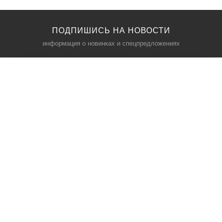
ПОДПИШИСЬ НА НОВОСТИ
информация о новинках и спецпредложениях
КАТАЛОГ
⠀
Кресла компьютерные
Пылесосы
Кронштейны для монитора
Чемоданы
Кронштейны для телевизора
Мультиварки
Кронштейн для микрофонов
Аквариумы
Кулеры для телефонов
Телескопы