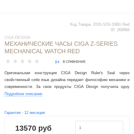
Код Товара:
Z031-SISI-15BU Red
ID:
269968
CIGA DESIGN
МЕХАНИЧЕСКИЕ ЧАСЫ CIGA Z-SERIES
MECHANICAL WATCH RED
В СРАВНЕНИЕ
Оригинальная конструкция CIGA Design Ruler's Seal через
свойственный себе язык дизайна передает философию механики и
современности. За свои продукты CIGA Design получила одну
немецкую дизайнерскую награду iF, две немецких.
Подробное описание
Гарантия -
12
месяцев
13570 руб