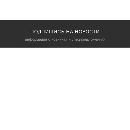
ПОДПИШИСЬ НА НОВОСТИ
информация о новинках и спецпредложениях
КАТАЛОГ
⠀
Кресла компьютерные
Пылесосы
Кронштейны для монитора
Чемоданы
Кронштейны для телевизора
Мультиварки