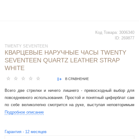
Код Товара:
3006340
ID:
269877
TWENTY SEVENTEEN
КВАРЦЕВЫЕ НАРУЧНЫЕ ЧАСЫ TWENTY
SEVENTEEN QUARTZ LEATHER STRAP
WHITE
В СРАВНЕНИЕ
Всего две стрелки и ничего лишнего - превосходный выбор для
повседневного использования. Простой и понятный циферблат сам
по себе великолепно смотрится на руке, выступая неповторимым
украшением запястья.
Подробное описание
Гарантия -
12
месяцев