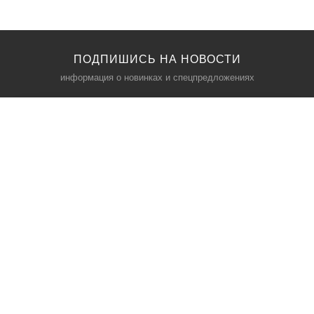
ПОДПИШИСЬ НА НОВОСТИ
информация о новинках и спецпредложениях
КАТАЛОГ
⠀
Кресла компьютерные
Пылесосы
Кронштейны для монитора
Чемоданы
Кронштейны для телевизора
Мультиварки
Кронштейн для микрофонов
Аквариумы