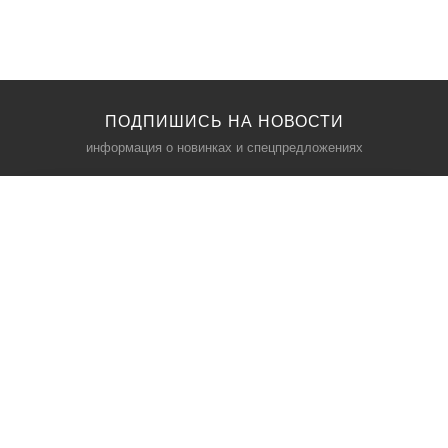
ПОДПИШИСЬ НА НОВОСТИ
информация о новинках и спецпредложениях
КАТАЛОГ
⠀
Кресла компьютерные
Пылесосы
Кронштейны для монитора
Чемоданы
Кронштейны для телевизора
Мультиварки