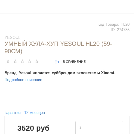
Код Товара:
HL20
ID:
274735
YESOUL
УМНЫЙ ХУЛА-ХУП YESOUL HL20 (59-
90CM)
В СРАВНЕНИЕ
Бренд Yesoul является суббрендом экосистемы Xiaomi.
Подробное описание
Гарантия -
12
месяцев
3520 руб