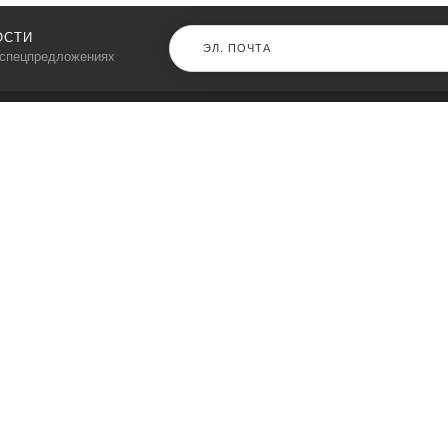
ОСТИ
 спецпредложениях
КАТАЛОГ
⠀
Кресла компьютерные
Пылесосы
Кронштейны для монитора
Чемоданы
Кронштейны для телевизора
Мультиварки
Кронштейн для микрофонов
Аквариумы
Кулеры для телефонов
Телескопы