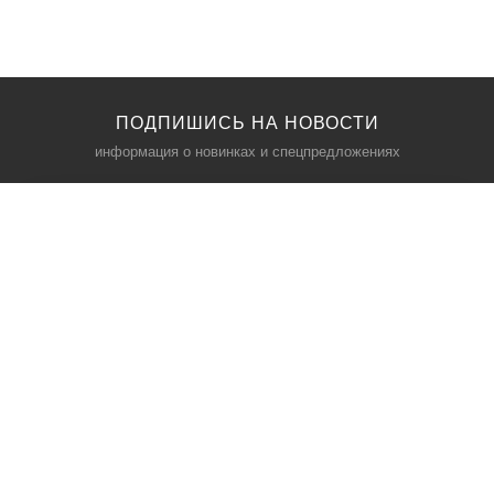
ПОДПИШИСЬ НА НОВОСТИ
информация о новинках и спецпредложениях
КАТАЛОГ
⠀
Кресла компьютерные
Пылесосы
Кронштейны для монитора
Чемоданы
Кронштейны для телевизора
Мультиварки