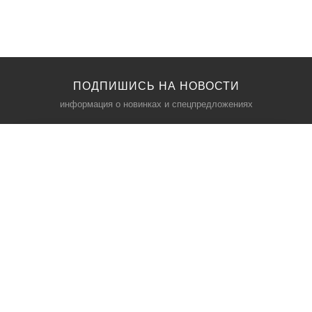
ПОДПИШИСЬ НА НОВОСТИ
информация о новинках и спецпредложениях
КАТАЛОГ
⠀
Кресла компьютерные
Пылесосы
Кронштейны для монитора
Чемоданы
Кронштейны для телевизора
Мультиварки