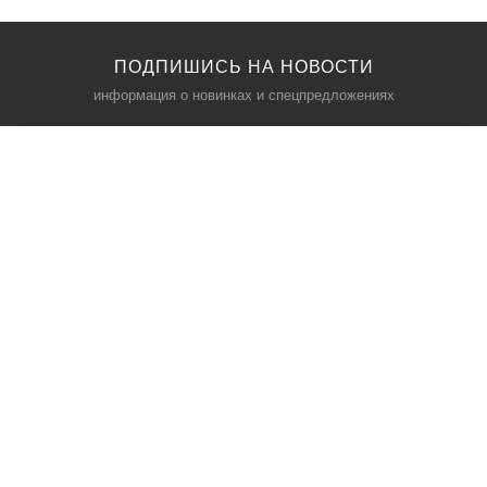
ПОДПИШИСЬ НА НОВОСТИ
информация о новинках и спецпредложениях
КАТАЛОГ
⠀
Кресла компьютерные
Пылесосы
Кронштейны для монитора
Чемоданы
Кронштейны для телевизора
Мультиварки
Кронштейн для микрофонов
Аквариумы
Кулеры для телефонов
Телескопы