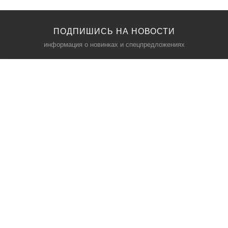
ПОДПИШИСЬ НА НОВОСТИ
информация о новинках и спецпредложениях
КАТАЛОГ
⠀
Кресла компьютерные
Пылесосы
Кронштейны для монитора
Чемоданы
Кронштейны для телевизора
Мультиварки
Кронштейн для микрофонов
Аквариумы
Кулеры для телефонов
Телескопы