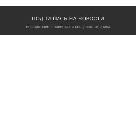
ПОДПИШИСЬ НА НОВОСТИ
информация о новинках и спецпредложениях
КАТАЛОГ
⠀
Кресла компьютерные
Пылесосы
Кронштейны для монитора
Чемоданы
Кронштейны для телевизора
Мультиварки
Кронштейн для микрофонов
Аквариумы
Кулеры для телефонов
Телескопы