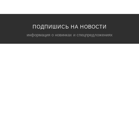
ПОДПИШИСЬ НА НОВОСТИ
информация о новинках и спецпредложениях
КАТАЛОГ
⠀
Кресла компьютерные
Пылесосы
Кронштейны для монитора
Чемоданы
Кронштейны для телевизора
Мультиварки
Кронштейн для микрофонов
Аквариумы