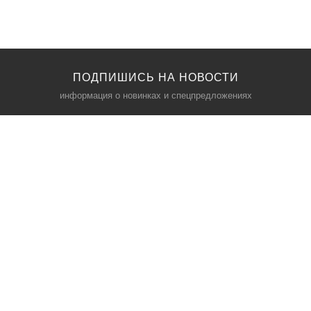
ПОДПИШИСЬ НА НОВОСТИ
информация о новинках и спецпредложениях
КАТАЛОГ
⠀
Кресла компьютерные
Пылесосы
Кронштейны для монитора
Чемоданы
Кронштейны для телевизора
Мультиварки