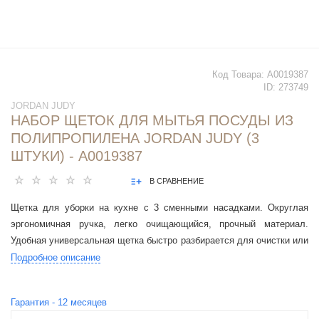
Код Товара:
А0019387
ID:
273749
JORDAN JUDY
НАБОР ЩЕТОК ДЛЯ МЫТЬЯ ПОСУДЫ ИЗ
ПОЛИПРОПИЛЕНА JORDAN JUDY (3
ШТУКИ) - А0019387
В СРАВНЕНИЕ
Щетка для уборки на кухне с 3 сменными насадками. Округлая
эргономичная ручка, легко очищающийся, прочный материал.
Удобная универсальная щетка быстро разбирается для очистки или
замены насадки
Подробное описание
Гарантия -
12
месяцев