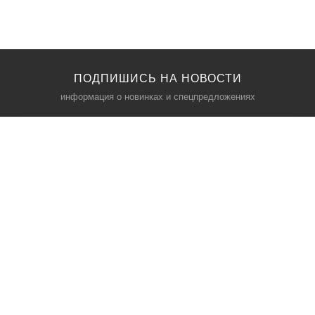
ПОДПИШИСЬ НА НОВОСТИ
информация о новинках и спецпредложениях
КАТАЛОГ
⠀
Кресла компьютерные
Пылесосы
Кронштейны для монитора
Чемоданы
Кронштейны для телевизора
Мультиварки