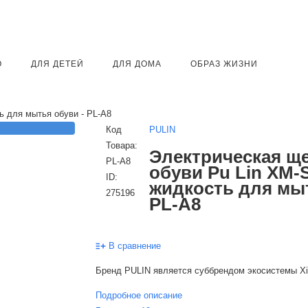
О
ДЛЯ ДЕТЕЙ
ДЛЯ ДОМА
ОБРАЗ ЖИЗНИ
ь для мытья обуви - PL-A8
Код
PULIN
Товара:
Электрическая ще
PL-A8
обуви Pu Lin XM-
ID:
жидкость для мыт
275196
PL-A8
В сравнение
Бренд PULIN является суббрендом экосистемы Xi
Подробное описание