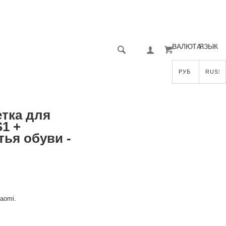
ВАЛЮТА
ЯЗЫК
тка для
S1 +
ья обуви -
aomi.