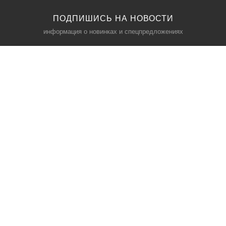
ПОДПИШИСЬ НА НОВОСТИ
информация о новинках и спецпредложениях
КАТАЛОГ
⠀
Кресла компьютерные
Пылесосы
Кронштейны для монитора
Чемоданы
Кронштейны для телевизора
Мультиварки
Кронштейн для микрофонов
Аквариумы
Кулеры для телефонов
Телескопы