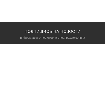
ПОДПИШИСЬ НА НОВОСТИ
информация о новинках и спецпредложениях
КАТАЛОГ
⠀
Кресла компьютерные
Пылесосы
Кронштейны для монитора
Чемоданы