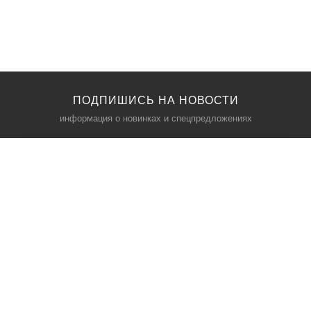
ПОДПИШИСЬ НА НОВОСТИ
информация о новинках и спецпредложениях
КАТАЛОГ
⠀
Кресла компьютерные
Пылесосы
Кронштейны для монитора
Чемоданы