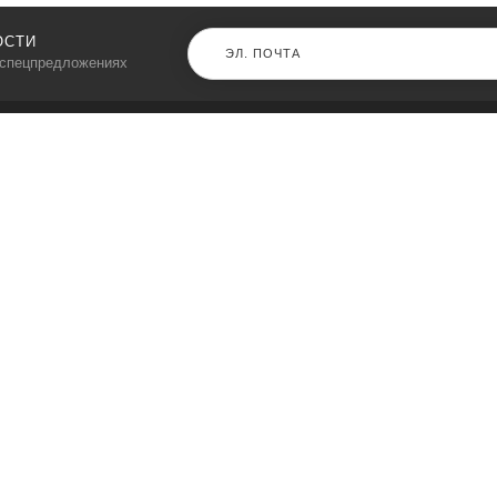
ОСТИ
 спецпредложениях
КАТАЛОГ
⠀
Кресла компьютерные
Пылесосы
Кронштейны для монитора
Чемоданы
Кронштейны для телевизора
Мультиварки
Кронштейн для микрофонов
Аквариумы
Кулеры для телефонов
Телескопы