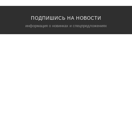
ПОДПИШИСЬ НА НОВОСТИ
информация о новинках и спецпредложениях
КАТАЛОГ
⠀
Кресла компьютерные
Пылесосы
Кронштейны для монитора
Чемоданы
Кронштейны для телевизора
Мультиварки
Кронштейн для микрофонов
Аквариумы
Кулеры для телефонов
Телескопы