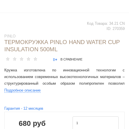
Код Товара:
34.21 CN
ID:
270359
PINLO
ТЕРМОКРУЖКА PINLO HAND WATER CUP
INSULATION 500ML
В СРАВНЕНИЕ
Кружка изготовлена по инновационной технологии с
использованием современных высокотехнологичных материалов –
структурированный особым образом полипропилен позволил
придать изделию уникальные характеристики.
Подробное описание
Гарантия -
12
месяцев
680 руб