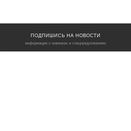
ПОДПИШИСЬ НА НОВОСТИ
информация о новинках и спецпредложениях
КАТАЛОГ
⠀
Кресла компьютерные
Пылесосы
Кронштейны для монитора
Чемоданы
Кронштейны для телевизора
Мультиварки