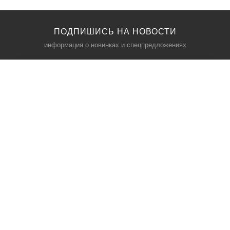
ПОДПИШИСЬ НА НОВОСТИ
информация о новинках и спецпредложениях
КАТАЛОГ
⠀
Кресла компьютерные
Пылесосы
Кронштейны для монитора
Чемоданы
Кронштейны для телевизора
Мультиварки
Кронштейн для микрофонов
Аквариумы
Кулеры для телефонов
Телескопы