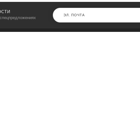
ОСТИ
 спецпредложениях
КАТАЛОГ
⠀
Кресла компьютерные
Пылесосы
Кронштейны для монитора
Чемоданы
Кронштейны для телевизора
Мультиварки
Кронштейн для микрофонов
Аквариумы
Кулеры для телефонов
Телескопы