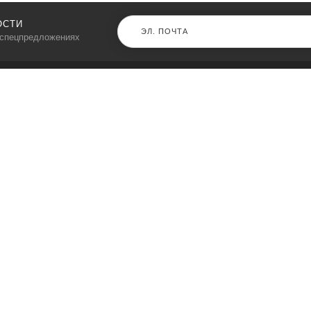
ОСТИ
 спецпредложениях
КАТАЛОГ
⠀
Кресла компьютерные
Пылесосы
Кронштейны для монитора
Чемоданы
Кронштейны для телевизора
Мультиварки
Кронштейн для микрофонов
Аквариумы
Кулеры для телефонов
Телескопы