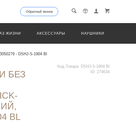
Обратный звонок
АЗ ЖИЗНИ
АКСЕССУАРЫ
НАУШНИКИ
ТРАНС
 3050279 - DSHJ-S-1904 Bl
Код Товара:
DSHJ-S-1904 Bl
И БЕЗ
ID:
274634
ICK-
ИЙ,
04 BL