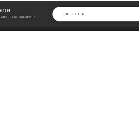
ОСТИ
 спецпредложениях
КАТАЛОГ
⠀
Кресла компьютерные
Пылесосы
Кронштейны для монитора
Чемоданы
Кронштейны для телевизора
Мультиварки
Кронштейн для микрофонов
Аквариумы
Кулеры для телефонов
Телескопы