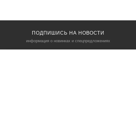
ПОДПИШИСЬ НА НОВОСТИ
информация о новинках и спецпредложениях
КАТАЛОГ
⠀
Кресла компьютерные
Пылесосы
Кронштейны для монитора
Чемоданы
Кронштейны для телевизора
Мультиварки