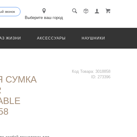
ый звонок
Выберите ваш город
АЗ ЖИЗНИ
АКСЕССУАРЫ
НАУШНИКИ
ТРАНС
Код Товара:
3018858
 СУМКА
ID:
273396
R
ABLE
58