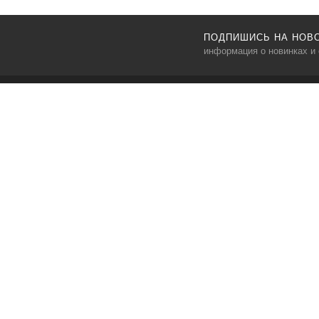
ПОДПИШИСЬ НА НОВ
информация о новинках и
MINIMAL HOUSE
info@mi-house.ru
Адрес: 115230, г. Москва, ул. Электролитный проезд, д.3
стр.2 (самовывоза нет)
8 (495) 150-19-76
Мы принимаем к оплате
© 2025 «Mi-house.ru»
Политика конфиденциальности