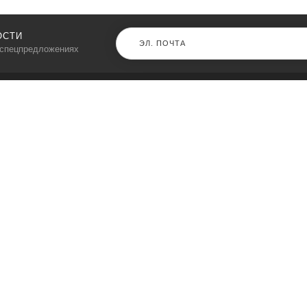
ОСТИ
 спецпредложениях
КАТАЛОГ
⠀
Кресла компьютерные
Пылесосы
Кронштейны для монитора
Чемоданы
Кронштейны для телевизора
Мультиварки
Кронштейн для микрофонов
Аквариумы
Кулеры для телефонов
Телескопы