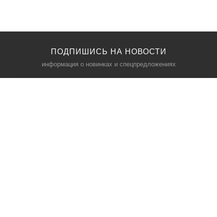
ПОДПИШИСЬ НА НОВОСТИ
информация о новинках и спецпредложениях
КАТАЛОГ
⠀
Кресла компьютерные
Пылесосы
Кронштейны для монитора
Чемоданы
Кронштейны для телевизора
Мультиварки