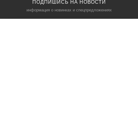
ПОДПИШИСЬ НА НОВОСТИ
информация о новинках и спецпредложениях
КАТАЛОГ
⠀
Кресла компьютерные
Пылесосы
Кронштейны для монитора
Чемоданы
Кронштейны для телевизора
Мультиварки
Кронштейн для микрофонов
Аквариумы
Кулеры для телефонов
Телескопы
О НАС
МЫ В СЕТИ