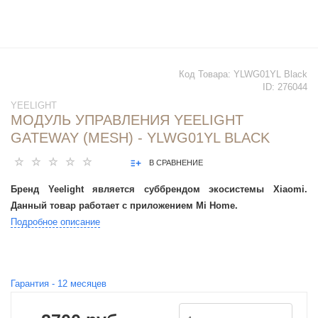
Код Товара:
YLWG01YL Black
ID:
276044
YEELIGHT
МОДУЛЬ УПРАВЛЕНИЯ YEELIGHT
GATEWAY (MESH) - YLWG01YL BLACK
В СРАВНЕНИЕ
Бренд Yeelight является суббрендом экосистемы Xiaomi.
Данный товар работает с приложением Mi Home.
Подробное описание
Гарантия -
12
месяцев