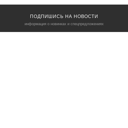
ПОДПИШИСЬ НА НОВОСТИ
информация о новинках и спецпредложениях
КАТАЛОГ
⠀
Кресла компьютерные
Пылесосы
Кронштейны для монитора
Чемоданы
Кронштейны для телевизора
Мультиварки
Кронштейн для микрофонов
Аквариумы
Кулеры для телефонов
Телескопы