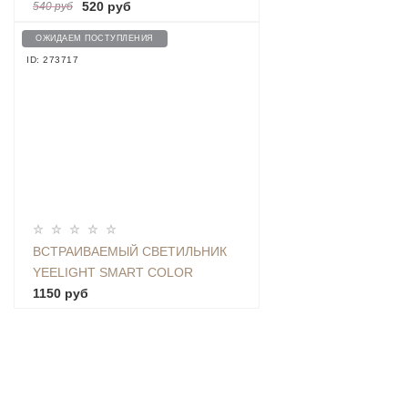
MJDP09YL
520 руб
540 руб
ОЖИДАЕМ ПОСТУПЛЕНИЯ
ID: 273717
ВСТРАИВАЕМЫЙ СВЕТИЛЬНИК
YEELIGHT SMART COLOR
TEMPERATURE DOWNLIGHT M2
1150 руб
(YLTS02YL)