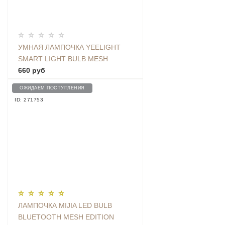
УМНАЯ ЛАМПОЧКА YEELIGHT
SMART LIGHT BULB MESH
EDITION E27 YLDP10YL
660 руб
ОЖИДАЕМ ПОСТУПЛЕНИЯ
ID: 271753
ЛАМПОЧКА MIJIA LED BULB
BLUETOOTH MESH EDITION