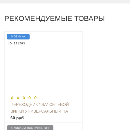
РЕКОМЕНДУЕМЫЕ ТОВАРЫ
НОВИНКА
ID: 271563
ПЕРЕХОДНИК *ISA* СЕТЕВОЙ
ВИЛКИ УНИВЕРСАЛЬНЫЙ НА
ЕВРО С ЗАЗЕМЛЕНИЕМ KT-168
60 руб
ОЖИДАЕМ ПОСТУПЛЕНИЯ