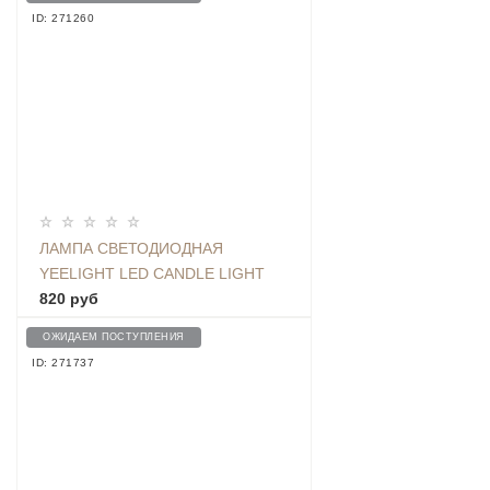
ID: 271260
ЛАМПА СВЕТОДИОДНАЯ
YEELIGHT LED CANDLE LIGHT
BULB MESH (YLDP09YL), E14,
820 руб
3.5ВТ
ОЖИДАЕМ ПОСТУПЛЕНИЯ
ID: 271737