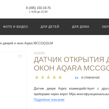
8 (495) 150-19-76
с 9:00 до 21:00
ФОТО И ВИДЕО
ДЛЯ ДЕТЕЙ
ДЛЯ ДОМА
ОБР
ия дверей и окон Aqara MCCGQ11LM
AQARA
ДАТЧИК ОТКРЫТИЯ 
ОКОН AQARA MCCG
В СРАВНЕНИЕ
Датчик двери Aqara взаимодействует с дру
приборами через ворот Mijia многофункциональн
Подробное описание