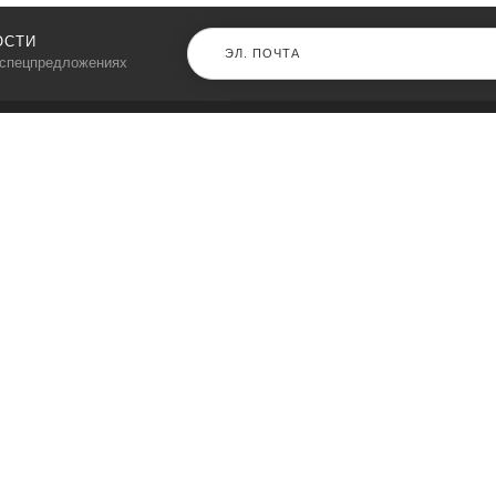
ОСТИ
 спецпредложениях
КАТАЛОГ
⠀
Кресла компьютерные
Пылесосы
Кронштейны для монитора
Чемоданы
Кронштейны для телевизора
Мультиварки
Кронштейн для микрофонов
Аквариумы
Кулеры для телефонов
Телескопы