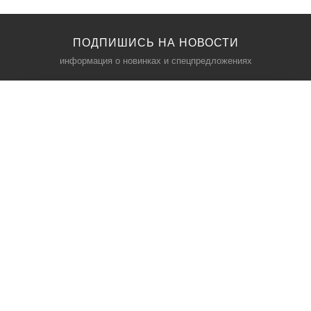
ПОДПИШИСЬ НА НОВОСТИ
информация о новинках и спецпредложениях
КАТАЛОГ
⠀
Кресла компьютерные
Пылесосы
Кронштейны для монитора
Чемоданы
Кронштейны для телевизора
Мультиварки
Кронштейн для микрофонов
Аквариумы
Кулеры для телефонов
Телескопы