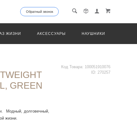
Обратный звонок
АЗ ЖИЗНИ
АКСЕССУАРЫ
НАУШНИКИ
ТРАНС
Код Товара:
100051910076
HTWEIGHT
ID:
270257
L, GREEN
и. Модный, долговечный,
ой жизни.