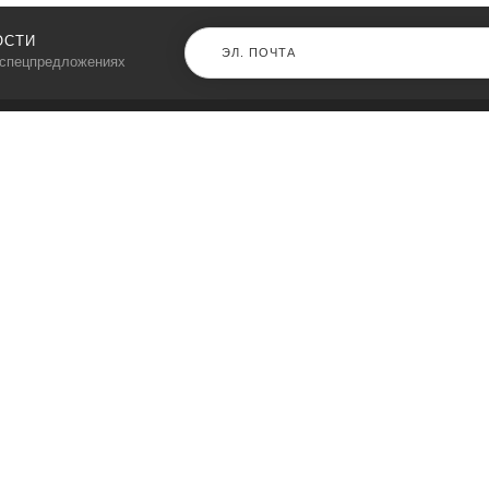
ОСТИ
 спецпредложениях
КАТАЛОГ
⠀
Кресла компьютерные
Пылесосы
Кронштейны для монитора
Чемоданы
Кронштейны для телевизора
Мультиварки
Кронштейн для микрофонов
Аквариумы
Кулеры для телефонов
Телескопы