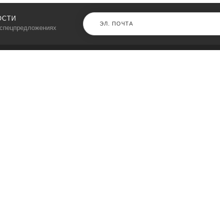
ОСТИ
 спецпредложениях
КАТАЛОГ
⠀
Кресла компьютерные
Пылесосы
Кронштейны для монитора
Чемоданы
Кронштейны для телевизора
Мультиварки
Кронштейн для микрофонов
Аквариумы
Кулеры для телефонов
Телескопы