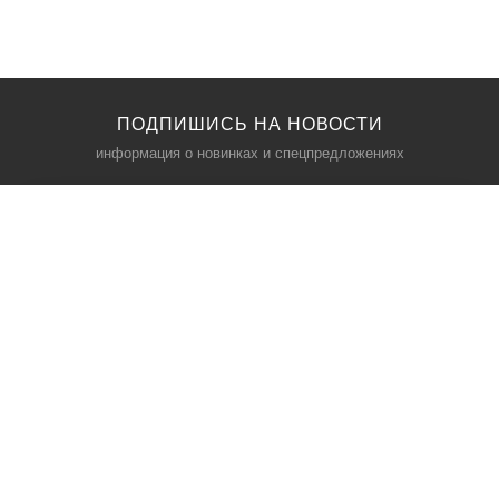
ПОДПИШИСЬ НА НОВОСТИ
информация о новинках и спецпредложениях
КАТАЛОГ
⠀
Кресла компьютерные
Пылесосы
Кронштейны для монитора
Чемоданы
Кронштейны для телевизора
Мультиварки