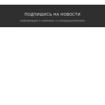
ПОДПИШИСЬ НА НОВОСТИ
информация о новинках и спецпредложениях
КАТАЛОГ
⠀
Кресла компьютерные
Пылесосы
Кронштейны для монитора
Чемоданы
Кронштейны для телевизора
Мультиварки
Кронштейн для микрофонов
Аквариумы
Кулеры для телефонов
Телескопы