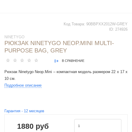
Код Товара:
90BBPXX2012W-GREY
ID:
274926
NINETYGO
РЮКЗАК NINETYGO NEOP.MINI MULTI-
PURPOSE BAG, GREY
В СРАВНЕНИЕ
Рюкзак Ninetygo Neop.Mini – компактная модель размером 22 х 17 х
10 см.
Подробное описание
Гарантия -
12
месяцев
1880 руб