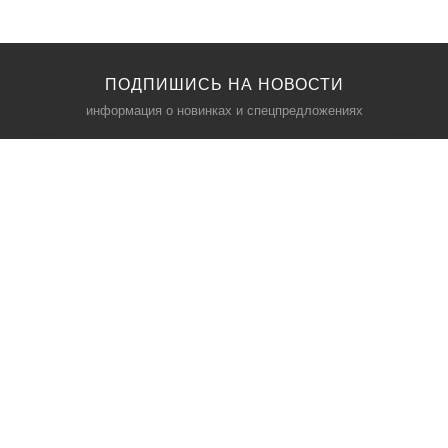
ПОДПИШИСЬ НА НОВОСТИ
информация о новинках и спецпредложениях
КАТАЛОГ
⠀
Кресла компьютерные
Пылесосы
Кронштейны для монитора
Чемоданы
Кронштейны для телевизора
Мультиварки
Кронштейн для микрофонов
Аквариумы