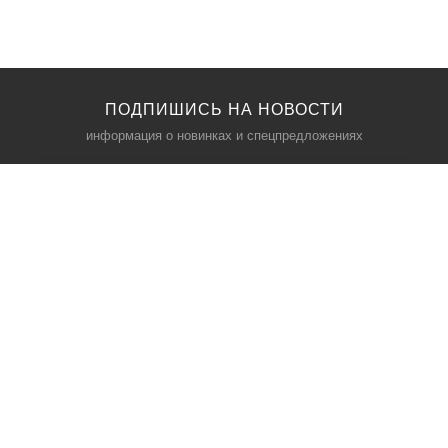
ПОДПИШИСЬ НА НОВОСТИ
информация о новинках и спецпредложениях
КАТАЛОГ
⠀
Кресла компьютерные
Пылесосы
Кронштейны для монитора
Чемоданы
Кронштейны для телевизора
Мультиварки