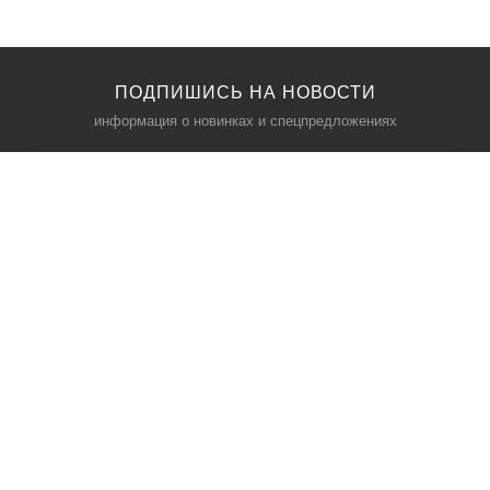
ПОДПИШИСЬ НА НОВОСТИ
информация о новинках и спецпредложениях
КАТАЛОГ
⠀
Кресла компьютерные
Пылесосы
Кронштейны для монитора
Чемоданы
Кронштейны для телевизора
Мультиварки
Кронштейн для микрофонов
Аквариумы