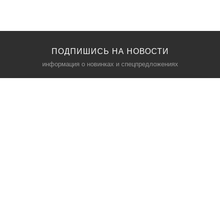
ПОДПИШИСЬ НА НОВОСТИ
информация о новинках и спецпредложениях
КАТАЛОГ
⠀
Кресла компьютерные
Пылесосы
Кронштейны для монитора
Чемоданы
Кронштейны для телевизора
Мультиварки