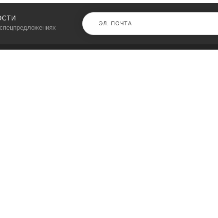
ОСТИ
 спецпредложениях
КАТАЛОГ
⠀
Кресла компьютерные
Пылесосы
Кронштейны для монитора
Чемоданы
Кронштейны для телевизора
Мультиварки
Кронштейн для микрофонов
Аквариумы
Кулеры для телефонов
Телескопы