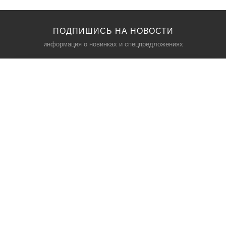
ПОДПИШИСЬ НА НОВОСТИ
информация о новинках и спецпредложениях
КАТАЛОГ
⠀
Кресла компьютерные
Пылесосы
Кронштейны для монитора
Чемоданы
Кронштейны для телевизора
Мультиварки
Кронштейн для микрофонов
Аквариумы
Кулеры для телефонов
Телескопы