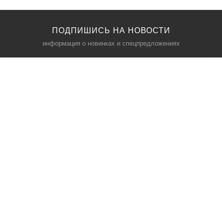
ПОДПИШИСЬ НА НОВОСТИ
информация о новинках и спецпредложениях
КАТАЛОГ
⠀
Кресла компьютерные
Пылесосы
Кронштейны для монитора
Чемоданы
Кронштейны для телевизора
Мультиварки
Кронштейн для микрофонов
Аквариумы
Кулеры для телефонов
Телескопы