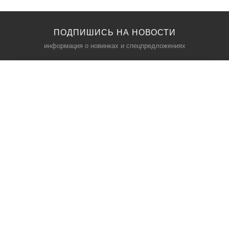
ПОДПИШИСЬ НА НОВОСТИ
информация о новинках и спецпредложениях
КАТАЛОГ
⠀
Кресла компьютерные
Пылесосы
Кронштейны для монитора
Чемоданы
Кронштейны для телевизора
Мультиварки
Кронштейн для микрофонов
Аквариумы