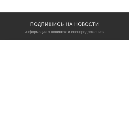
ПОДПИШИСЬ НА НОВОСТИ
информация о новинках и спецпредложениях
КАТАЛОГ
⠀
Кресла компьютерные
Пылесосы
Кронштейны для монитора
Чемоданы
Кронштейны для телевизора
Мультиварки
Кронштейн для микрофонов
Аквариумы