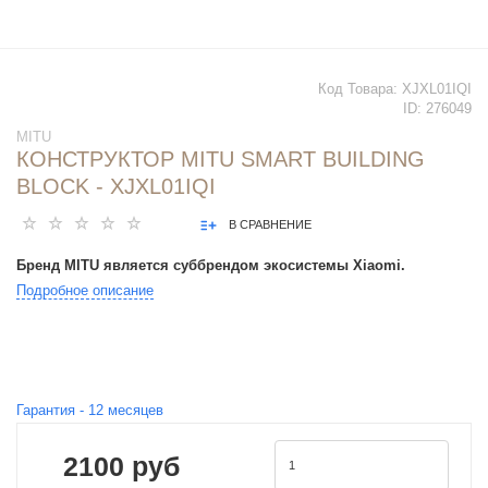
Код Товара:
XJXL01IQI
ID:
276049
MITU
КОНСТРУКТОР MITU SMART BUILDING
BLOCK - XJXL01IQI
В СРАВНЕНИЕ
Бренд MITU является суббрендом экосистемы Xiaomi.
Подробное описание
Гарантия -
12
месяцев
2100 руб