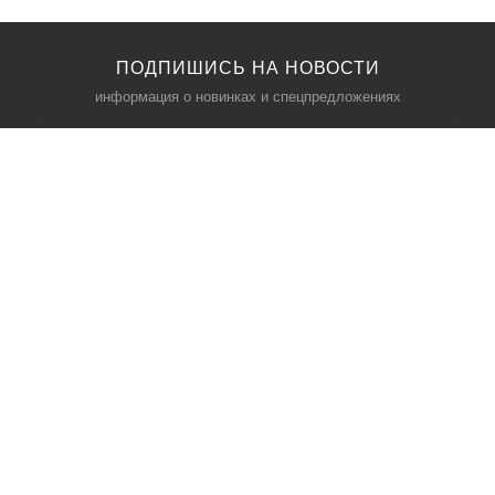
ПОДПИШИСЬ НА НОВОСТИ
информация о новинках и спецпредложениях
КАТАЛОГ
⠀
Кресла компьютерные
Пылесосы
Кронштейны для монитора
Чемоданы
Кронштейны для телевизора
Мультиварки
Кронштейн для микрофонов
Аквариумы
Кулеры для телефонов
Телескопы